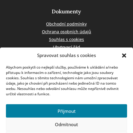
Dokumenty
Obchodní podmínky
Ochrana osobních údajů
Souhlas s cookies
Ubytovací řád
Spravovat souhlas s cookies
Kontakt
Abychom poskytli co nejlepší služby, používáme k ukládání a/nebo
přístupu k informacím o zařízení, technologie jako jsou soubory
info@chatahoral.cz
cookies. Souhlas s těmito technologiemi nám umožní zpracovávat
údaje, jako je chování při procházení nebo jedinečná ID na tomto
Markéta Lachmanová
webu. Nesouhlas nebo odvolání souhlasu může nepříznivě ovlivnit
určité vlastnosti a funkce.
728 284 892
(CZ, EN)
Přijmout
Odmítnout