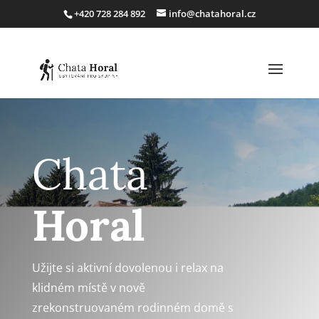
+420 728 284 892
info@chatahoral.cz
Chata
Horal
Užijte si aktivní dovolenou i relax na
klidném místě v nově
zrekonstruovaném rodinném domě s