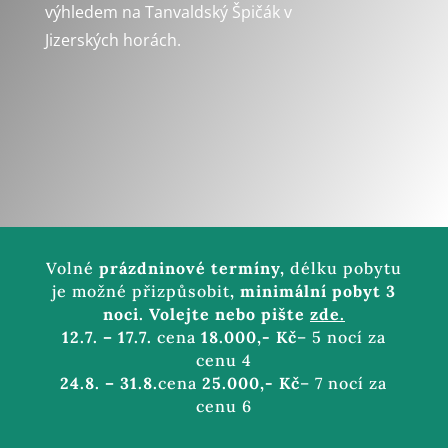
výhledem na
Tanvaldský Špičák v
Jizerských horách.
Volné
prázdninové termíny,
délku pobytu
je možné přizpůsobit
, minimální pobyt 3
noci. Volejte nebo pište
zde.
12.7. – 17.7.
cena
18.000,- Kč
– 5 nocí za
cenu 4
24.8. – 31.8.
cena
25.000,- Kč
– 7 nocí za
cenu 6