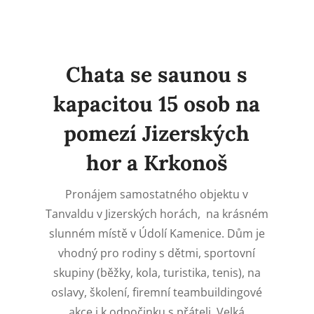
Chata se saunou s
kapacitou 15 osob na
pomezí Jizerských
hor a Krkonoš
Pronájem samostatného objektu v
Tanvaldu v Jizerských horách, na krásném
slunném místě v Údolí Kamenice.
Dům je
vhodný pro rodiny s dětmi, sportovní
skupiny (běžky, kola, turistika, tenis), na
oslavy, školení, firemní teambuildingové
akce i k odpočinku s přáteli. Velká